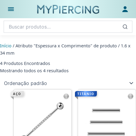
Ir
para
Abrir menu
Fazer
o
conteúdo
Início
/ Atributo "Espessura x Comprimento" de produto / 1.6 x
34 mm
4 Produtos Encontrados
Mostrando todos os 4 resultados
AÇO
TITÂNIO