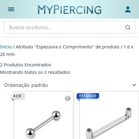
Ir
para
Abrir menu
Fazer
o
conteúdo
Início
/ Atributo "Espessura x Comprimento" de produto / 1.6 x
20 mm
2 Produtos Encontrados
Mostrando todos os 2 resultados
AÇO
TITÂNIO