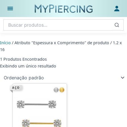
Ir
para
Abrir menu
Fazer
o
conteúdo
Início
/ Atributo "Espessura x Comprimento" de produto / 1.2 x
16
1 Produtos Encontrados
Exibindo um único resultado
AÇO