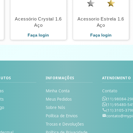
Acessório Crystal 1.6
Acessorio Estrela 1.6
Aço
Aço
Faça login
Faça login
DUTOS
INFORMAÇÕES
ATENDIMENTO
as
Minha Conta
Contato
(11) 98084-29
ts
Meus Pedidos
(11) 95480-54
go
Sobre Nós
(11) 3105-379
Política de Envios
contato@mypi
o
Trocas e Devoluções
odermal
Política de Privacidade