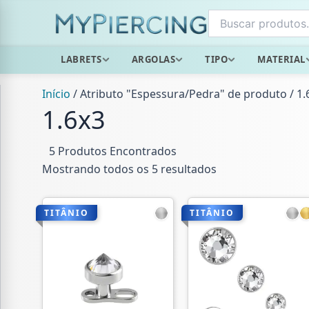
Ir
para
o
LABRETS
ARGOLAS
TIPO
MATERIAL
conteúdo
Início
/ Atributo "Espessura/Pedra" de produto / 1.
1.6x3
5 Produtos Encontrados
Mostrando todos os 5 resultados
TITÂNIO
TITÂNIO