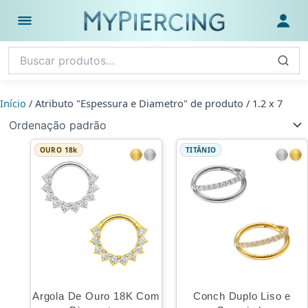
Ir
para
Abrir menu
Fazer
o
conteúdo
Início
/ Atributo "Espessura e Diametro" de produto / 1.2 x 7
OURO 18k
TITÂNIO
Argola De Ouro 18K Com
Conch Duplo Liso e