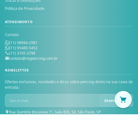
Trocas e Devoluções
Política de Privacidade
ATENDIMENTO
Contato
(11) 98084-2981
(11) 95480-5452
(11) 3105-3798
contato@mypiercing.com.br
NEWSLETTER
Ofertas exclusivas, novidades e dicas sobre piercing direto na sua caixa de
entrada.
Inscrever-se
Rua Quintino Bocaiúva 71, Sala 806, Sé, São Paulo, SP
© 2026 MY PIERCING — Todos os direitos reservados. MICHELE PIOVAN
PRESENTES LTDA — CNPJ: 30.229.624/0001-46 — Inscrição Estadual: