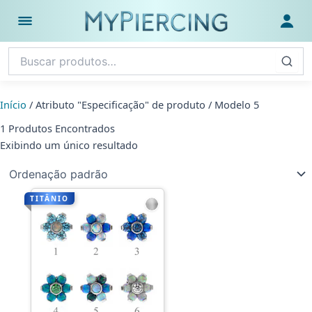
Ir
para
Abrir menu
Fazer
o
conteúdo
Início
/ Atributo "Especificação" de produto / Modelo 5
1 Produtos Encontrados
Exibindo um único resultado
TITÂNIO