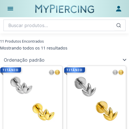
Ir
para
Abrir menu
Fazer
o
conteúdo
11 Produtos Encontrados
Mostrando todos os 11 resultados
TITÂNIO
TITÂNIO