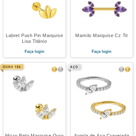
Labret Push Pin Marquise
Mamilo Marquise Cz Tit
Lisa Titânio
Faça login
Faça login
OURO 18k
AÇO
Micro Reto Marquise Ouro
Argola de Aço Cravejada