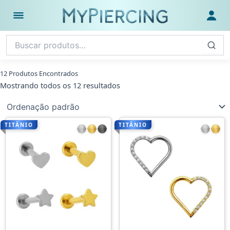
Ir
para
Abrir menu
Fazer
o
conteúdo
12 Produtos Encontrados
Mostrando todos os 12 resultados
TITÂNIO
TITÂNIO