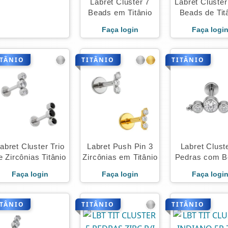
Labret Cluster 7
Labret Cluster
Beads em Titânio
Beads de Tit
Faça login
Faça logi
ITÂNIO
TITÂNIO
TITÂNIO
abret Cluster Trio
Labret Push Pin 3
Labret Clust
e Zircônias Titânio
Zircônias em Titânio
Pedras com B
Titânio
Faça login
Faça login
Faça logi
ITÂNIO
TITÂNIO
TITÂNIO