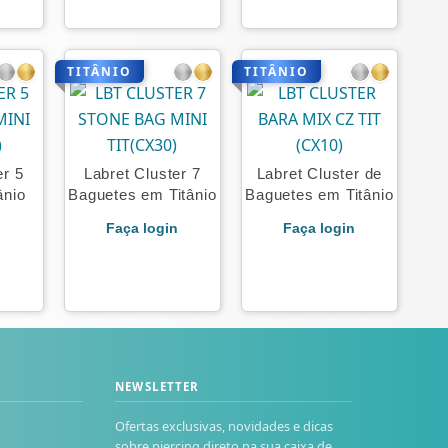
TITÂNIO
TITÂNIO
er 5
Labret Cluster 7
Labret Cluster de
ânio
Baguetes em Titânio
Baguetes em Titânio
n
Faça login
Faça login
NEWSLETTER
Ofertas exclusivas, novidades e dicas
sobre piercing direto na sua caixa de