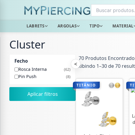
Ir
para
o
LABRETS
ARGOLAS
TIPO
MATERIAL
conteúdo
Cluster
70 Produtos Encontrado
Fecho
<
Exibindo 1–30 de 70 resul
Rosca Interna
(62)
Pin Push
(8)
TITÂNIO
T
Aplicar filtros
L
d