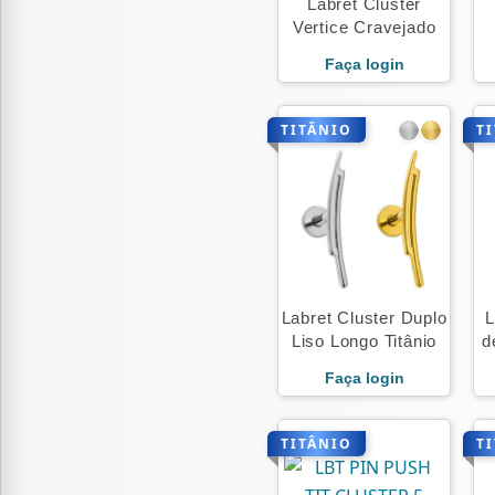
Labret Cluster
Vertice Cravejado
Faça login
TITÂNIO
T
Labret Cluster Duplo
L
Liso Longo Titânio
d
Faça login
TITÂNIO
T