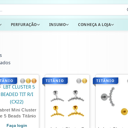
PERFURAÇÃO
INSUMO
CONHEÇA A LOJA
s
tados
ITÂNIO
TITÂNIO
TITÂNIO
abret Mini Cluster
e 5 Beads Titânio
Faça login