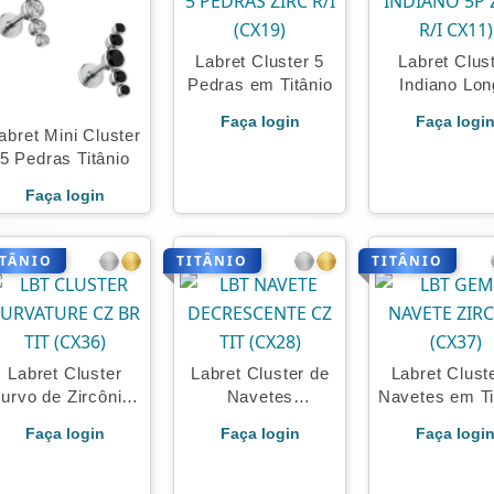
Labret Cluster 5
Labret Clus
Pedras em Titânio
Indiano Lo
Titânio
Faça login
Faça logi
abret Mini Cluster
5 Pedras Titânio
Faça login
ITÂNIO
TITÂNIO
TITÂNIO
Labret Cluster
Labret Cluster de
Labret Clust
urvo de Zircônias
Navetes
Navetes em Ti
Titânio
Decrescente
Faça login
Faça login
Faça logi