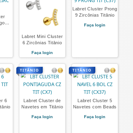
Labret Cluster Prong
9 Zircônias Titânio
ter
ngo
Faça login
n
Labret Mini Cluster
6 Zircônias Titânio
Faça login
TITÂNIO
TITÂNIO
er 6
Labret Cluster de
Labret Cluster 5
tânio
Navetes em Titânio
Navetes com Beads
n
Faça login
Faça login