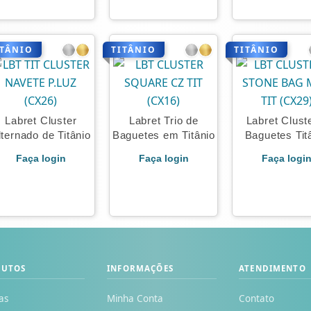
ITÂNIO
TITÂNIO
TITÂNIO
Labret Cluster
Labret Trio de
Labret Clust
lternado de Titânio
Baguetes em Titânio
Baguetes Tit
Faça login
Faça login
Faça logi
DUTOS
INFORMAÇÕES
ATENDIMENTO
as
Minha Conta
Contato