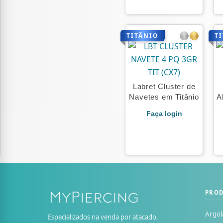
TITÂNIO
T
Labret Cluster de
Navetes em Titânio
A
Faça login
PRO
Argol
Especializados na venda por atacado,