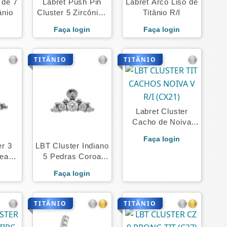
 de 7
Labret Push Pin
Labret Arco Liso de
ânio
Cluster 5 Zircônias
Titânio R/I
Tit
n
Faça login
Faça login
TITÂNIO
TITÂNIO
Labret Cluster
Cacho de Noiva
Titânio
Faça login
er 3
LBT Cluster Indiano
eads
5 Pedras Coroa
Titânio
n
Faça login
TITÂNIO
TITÂNIO